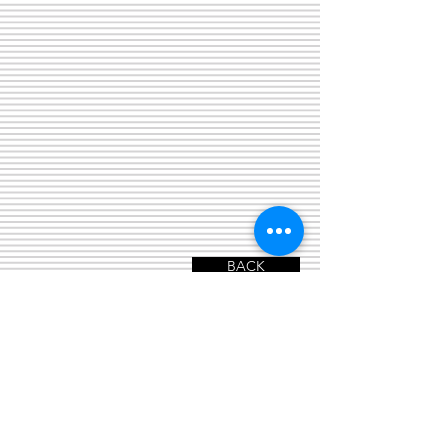
BACK
© 2024 copyright by Department of
Industrial Design, Faculty of Architecture,
Chulalongkorn University
Phayathai Road, Patumwan Bangkok 10330